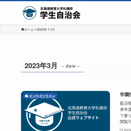
ホーム
2023年
3月
2023年3月
– date –
学園
藍涼祭運営委員会
藍涼祭
来年
で参
閲覧
202